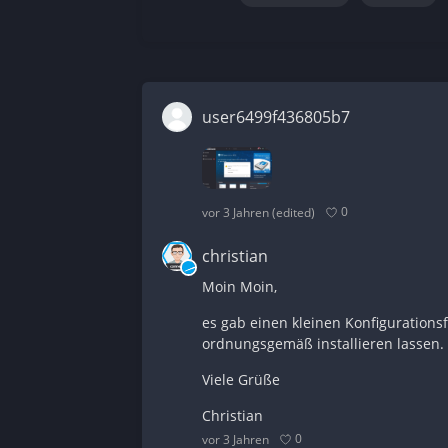
user6499f436805b7
0
vor 3 Jahren
(edited)
christian
Moin Moin,
es gab einen kleinen Konfigurationsf
ordnungsgemäß installieren lassen.
Viele Grüße
Christian
0
vor 3 Jahren