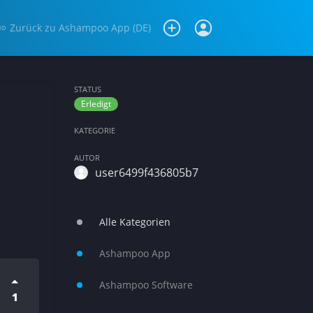
Zurück zu
Ashampoo App (DE)
STATUS
Erledigt
KATEGORIE
AUTOR
user6499f436805b7
Alle Kategorien
Ashampoo App
Ashampoo Software
1