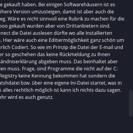
e gekauft haben. Bei einigen Softwarehäusern ist es
öhere Version umzusteigen, damit ist aber auch die
 Wäre es nicht sinnvoll eine Rubrik zu machen für die
o gekauft wurden aber von Drittanbietern sind.
ct die Datei auslesen dürfte wo alle Installierten
Hier wäre auch eine Editiermöglichkeit ganz schön um
lich Codiert. So wie im Prinzip die Datei der E-mail und
ber so geschehen das keine Rückmeldung zu Ihnen
ständniserklärung abgeben muss. Das beinhaltet aber
den muss. Frage, sind Programme die nicht auf der C:
die Registry keine Kennung bekommen hat sondern die
hdatei bzw. über eine eigene Ini-Datei startet, was in
lles rechtlich möglich ist kann ich nichts dazu sagen.
hr wird es auch genutz.