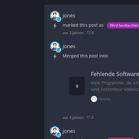
jones
marked this post as
Wird beobachtet
0
vor 3 Jahren
jones
Merged this post into:
Fehlende Softwar
Viele Programme, die ich
9
sind, kostenlose Vollver
ich auf der Homepage fi
christian_team_connect
0
vor 3 Jahren
jones