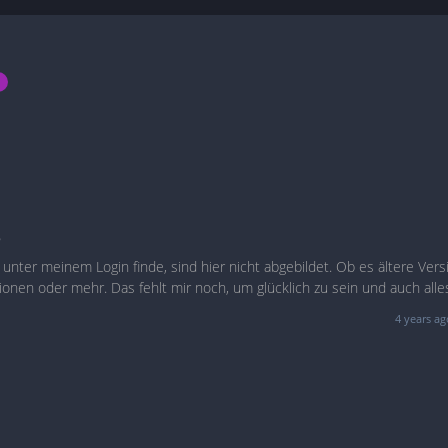
e
 unter meinem Login finde, sind hier nicht abgebildet. Ob es ältere Ver
sionen oder mehr. Das fehlt mir noch, um glücklich zu sein und auch alle
nde auch hier finden zu können.
4 years ag