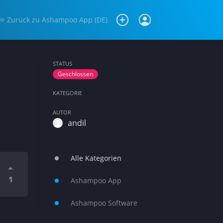
Zurück zu
Ashampoo App (DE)
STATUS
Geschlossen
KATEGORIE
AUTOR
andil
Alle Kategorien
1
Ashampoo App
Ashampoo Software