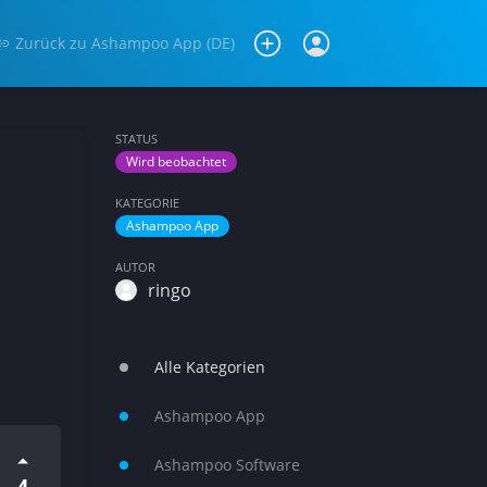
Zurück zu
Ashampoo App (DE)
STATUS
Wird beobachtet
KATEGORIE
Ashampoo App
AUTOR
ringo
Alle Kategorien
Ashampoo App
Ashampoo Software
4