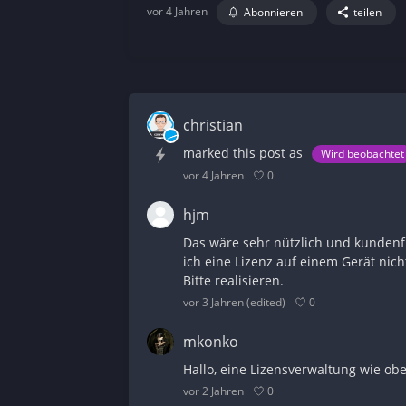
vor 4 Jahren
Abonnieren
teilen
christian
marked this post as
Wird beobachtet
0
vor 4 Jahren
hjm
Das wäre sehr nützlich und kundenfr
ich eine Lizenz auf einem Gerät nic
Bitte realisieren.
0
vor 3 Jahren
(edited)
mkonko
Hallo, eine Lizensverwaltung wie obe
0
vor 2 Jahren