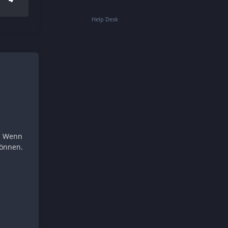
Help Desk
g. Wenn
können.