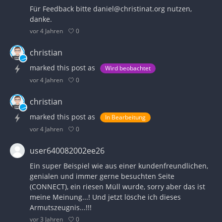
Für Feedback bitte daniel@christinat.org nutzen,
danke.
0
vor 4 Jahren
christian
marked this post as
Wird beobachtet
0
vor 4 Jahren
christian
marked this post as
In Bearbeitung
0
vor 4 Jahren
user640082002ee26
Ein super Beispiel wie aus einer kundenfreundlichen,
genialen und immer gerne besuchten Seite
(CONNECT), ein riesen Müll wurde, sorry aber das ist
meine Meinung...! Und jetzt lösche ich dieses
Armutszeugnis...!!!
0
vor 3 Jahren