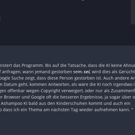
istert das Programm. Bis auf die Tatsache, dass die KI keine Ahnu
f anfragen, wann jemand gestorben
sein,
sei,
wird dies als Gerücht
oogle Suche zeigt, dass diese Person gestorben ist. Auch andere A
m Datum geht, kommen Antworten, als wäre die KI noch irgendwo 
en offenbar wegen Copyright verweigert, oder nur als Zusammen
rowser und Google oft die besseren Ergebnisse, ja sogar über off
die Ashampoo KI bald aus den Kinderschuhen kommt und auch ein
o dass ich ein Thema am nächsten Tag wieder aufnehmen kann. "