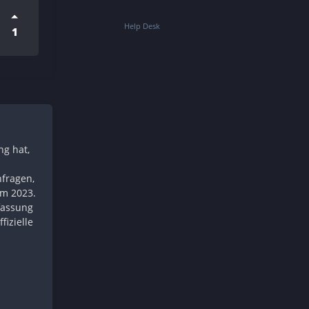
Help Desk
1
ng hat,
nfragen,
im 2023.
fassung
izielle