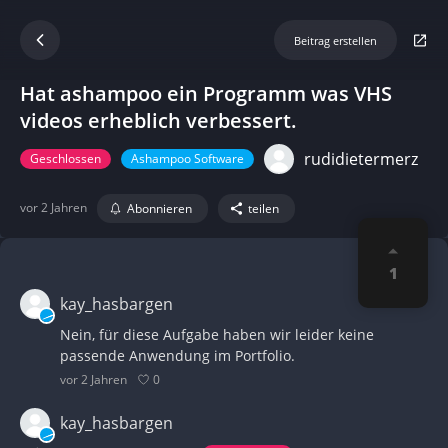
Beitrag erstellen
Hat ashampoo ein Programm was VHS
videos erheblich verbessert.
rudidietermerz
Geschlossen
Ashampoo Software
vor 2 Jahren
Abonnieren
teilen
1
kay_hasbargen
Nein, für diese Aufgabe haben wir leider keine
passende Anwendung im Portfolio.
0
vor 2 Jahren
kay_hasbargen