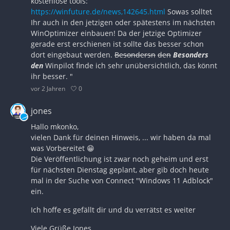
kostenlose tools:
https://winfuture.de/news,142645.html
Sowas solltet
Ihr auch in den jetzigen oder spätestens im nächsten
WinOptimizer einbauen! Da der jetzige Optimizer
gerade erst erschienen ist sollte das besser schon
dort eingebaut werden.
Besondersn
den
Besonders
den
Winpilot finde ich sehr unübersichtlich, das könnt
ihr besser. "
0
vor 2 Jahren
jones
Hallo mkonko,
vielen Dank für deinen Hinweis, ... wir haben da mal
was Vorbereitet 😁
Die Veröffentlichung ist zwar noch geheim und erst
für nächsten Dienstag geplant, aber gib doch heute
mal in der Suche von Connect "Windows 11 Adblock"
ein.
Ich hoffe es gefällt dir und du verrätst es weiter
Viele Grüße Jones