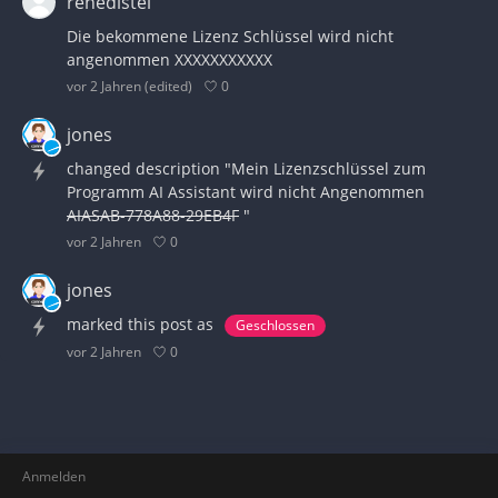
renedistel
Die bekommene Lizenz Schlüssel wird nicht
angenommen XXXXXXXXXXX
0
vor 2 Jahren
(edited)
jones
changed description "Mein Lizenzschlüssel zum
Programm AI Assistant wird nicht Angenommen
AIASAB-778A88-29EB4F
"
0
vor 2 Jahren
jones
marked this post as
Geschlossen
0
vor 2 Jahren
Anmelden