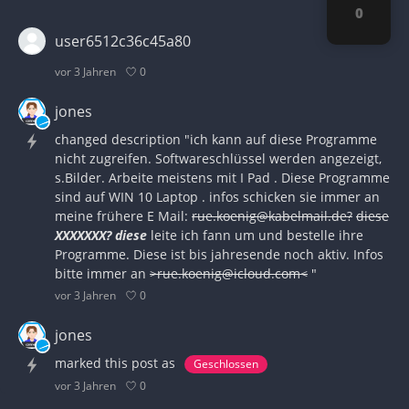
0
user6512c36c45a80
0
vor 3 Jahren
jones
changed description "ich kann auf diese Programme
nicht zugreifen. Softwareschlüssel werden angezeigt,
s.Bilder. Arbeite meistens mit I Pad . Diese Programme
sind auf WIN 10 Laptop . infos schicken sie immer an
meine frühere E Mail:
rue.koenig@kabelmail.de?
diese
XXXXXXX?
diese
leite ich fann um und bestelle ihre
Programme. Diese ist bis jahresende noch aktiv. Infos
bitte immer an
>rue.koenig@icloud.com<
"
0
vor 3 Jahren
jones
marked this post as
Geschlossen
0
vor 3 Jahren