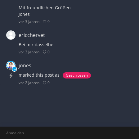
Mit freundlichen Grüßen
Jones
0
vor 3 Jahren
ericchervet
Bei mir dasselbe
0
vor 3 Jahren
jones
marked this post as
Geschlossen
0
vor 2 Jahren
Anmelden